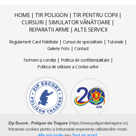
HOME
|
TIR POLIGON
|
TIR PENTRU COPII
|
CURSURI
|
SIMULATOR VÂNĂTOARE
|
REPARATII ARME
|
ALTE SERVICII
|
|
|
Regulament Card Fidelitate
Cursuri de specialitate
Tutoriale
|
Galerie Foto
Contact
|
|
Termeni și condiții
Politica de confidențialitate
Politica de utilizare a Cookie-urilor
Zip Escort - Poligon de Tragere
(https://www.poligondetragere.ro)
foloseste cookies pentru a imbunatati experienta utilizatoriilor nostri.
Copyright 2026 © ZIP ESCORT - Poligon de Tragere - Toate
drepturile sunt rezervate
Afla mai multe
sau
Sunt de acord
.